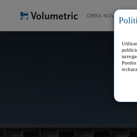
OBRA NOVA
A
Polít
Utiliza
publici
navega
Puedes 
rechaza