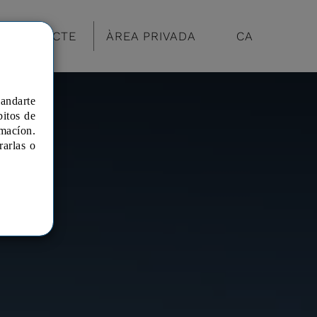
CONTACTE
ÀREA PRIVADA
CA
mandarte
bitos de
macíon.
rarlas o