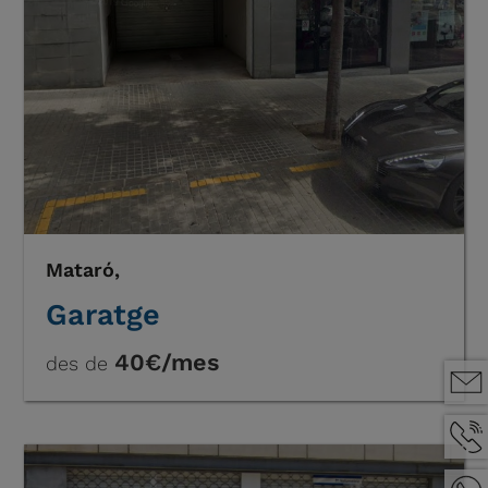
Mataró,
Garatge
40€/mes
des de