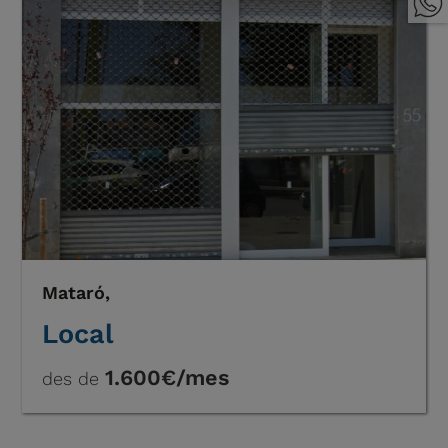
Mataró,
Local
1.600€/mes
des de