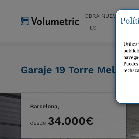
OBRA NUEVA
O
Polít
ES
Home
>
Venta
> Garaje 19 Torre Melina
Utiliza
publici
navega
Puedes 
Garaje 19 Torre Melina
rechaza
Barcelona,
34.000€
desde