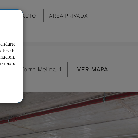
CONTACTO
ÁREA PRIVADA
mandarte
bitos de
macíon.
rarlas o
 de la Torre Melina, 1
VER MAPA