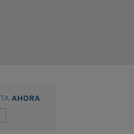
ITA
AHORA
a