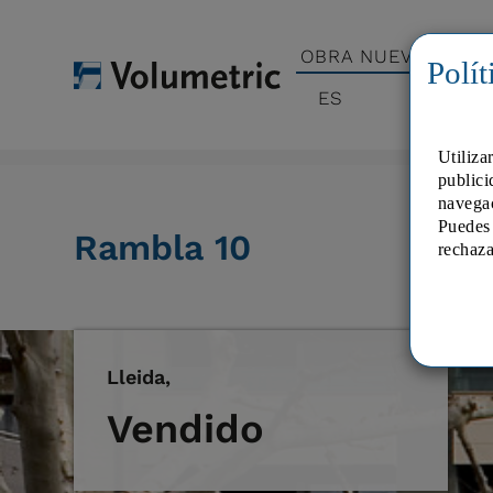
OBRA NUEVA
O
Polít
ES
Home
>
Obra Nueva
> Rambla 10
Utiliza
publici
navega
Puedes 
Rambla 10
rechaza
Lleida,
Vendido