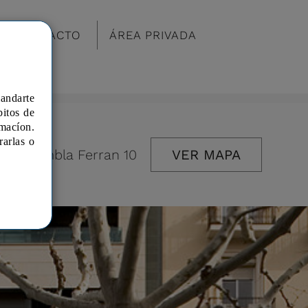
CONTACTO
ÁREA PRIVADA
mandarte
bitos de
macíon.
rarlas o
Rambla Ferran 10
VER MAPA