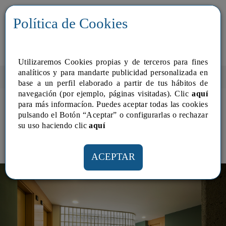
Política de Cookies
Utilizaremos Cookies propias y de terceros para fines
analí­ticos y para mandarte publicidad personalizada en
Home
>
Obra Nueva
> Apartamentos Unió
base a un perfil elaborado a partir de tus hábitos de
navegación (por ejemplo, páginas visitadas). Clic
aquí
para más informacíon. Puedes aceptar todas las cookies
Apartamentos Unió
pulsando el Botón “Aceptar” o configurarlas o rechazar
su uso haciendo clic
aquí­
Unió 70
VER MAPA
ACEPTAR