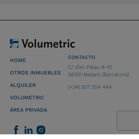
CONTACTO
HOME
C/ d'en Palau 8-10
OTROS INMUEBLES
08301 Mataró (Barcelona)
ALQUILER
(+34) 937 554 444
VOLUMETRIC
ÁREA PRIVADA